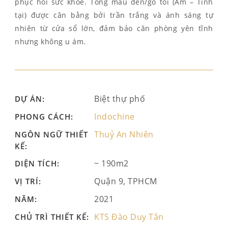
phục hồi sức khỏe. Tông màu đen/gỗ tối (Âm – Tĩnh
tại) được cân bằng bởi trần trắng và ánh sáng tự
nhiên từ cửa sổ lớn, đảm bảo căn phòng yên tĩnh
nhưng không u ám.
Biệt thự phố
DỰ ÁN:
Indochine
PHONG CÁCH:
Thuỷ An Nhiên
NGÔN NGỮ THIẾT
KẾ:
~ 190m2
DIỆN TÍCH:
Quận 9, TPHCM
VỊ TRÍ:
2021
NĂM:
KTS Đào Duy Tân
CHỦ TRÌ THIẾT KẾ: