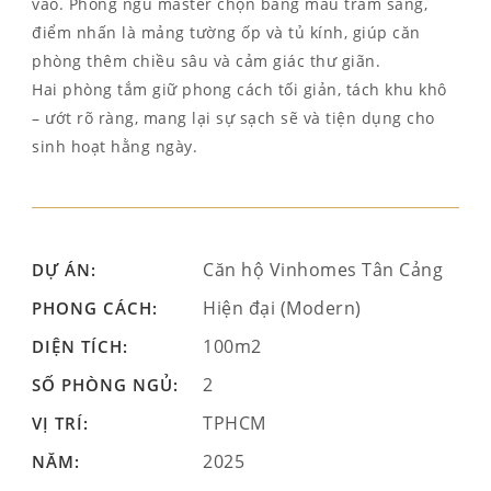
vào. Phòng ngủ master chọn bảng màu trầm sang,
điểm nhấn là mảng tường ốp và tủ kính, giúp căn
phòng thêm chiều sâu và cảm giác thư giãn.
Hai phòng tắm giữ phong cách tối giản, tách khu khô
– ướt rõ ràng, mang lại sự sạch sẽ và tiện dụng cho
sinh hoạt hằng ngày.
Căn hộ Vinhomes Tân Cảng
DỰ ÁN:
Hiện đại (Modern)
PHONG CÁCH:
100m2
DIỆN TÍCH:
2
SỐ PHÒNG NGỦ:
TPHCM
VỊ TRÍ:
2025
NĂM: