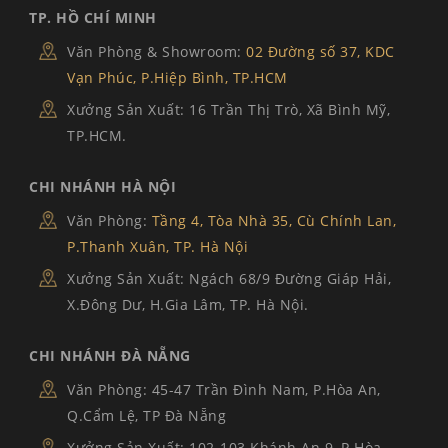
TP. HỒ CHÍ MINH
Văn Phòng & Showroom:
02 Đường số 37, KDC
Vạn Phúc, P.Hiệp Bình, TP.HCM
Xưởng Sản Xuất: 16 Trần Thị Trò, Xã Bình Mỹ,
TP.HCM.
CHI NHÁNH HÀ NỘI
Văn Phòng:
Tầng 4, Tòa Nhà 35, Cù Chính Lan,
P.Thanh Xuân, TP. Hà Nội
Xưởng Sản Xuất: Ngách 68/9 Đường Giáp Hải,
X.Đông Dư, H.Gia Lâm, TP. Hà Nội.
CHI NHÁNH ĐÀ NẴNG
Văn Phòng: 45-47 Trần Đình Nam, P.Hòa An,
Q.Cẩm Lệ, TP Đà Nẵng
Xưởng Sản Xuất: 102-103 Khánh An 9, P.Hòa