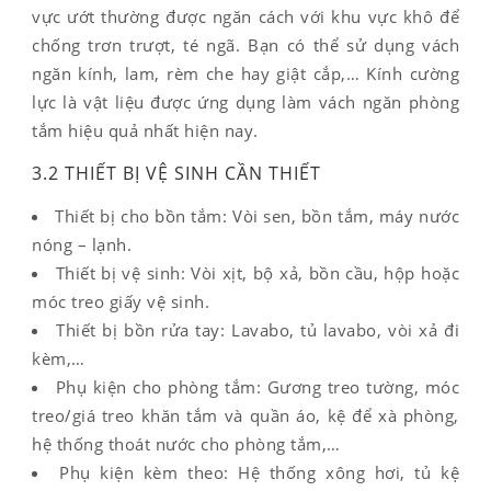
vực ướt thường được ngăn cách với khu vực khô để
chống trơn trượt, té ngã. Bạn có thể sử dụng vách
ngăn kính, lam, rèm che hay giật cắp,… Kính cường
lực là vật liệu được ứng dụng làm vách ngăn phòng
tắm hiệu quả nhất hiện nay.
3.2 THIẾT BỊ VỆ SINH CẦN THIẾT
Thiết bị cho bồn tắm: Vòi sen, bồn tắm, máy nước
nóng – lạnh.
Thiết bị vệ sinh: Vòi xịt, bộ xả, bồn cầu, hộp hoặc
móc treo giấy vệ sinh.
Thiết bị bồn rửa tay: Lavabo, tủ lavabo, vòi xả đi
kèm,…
Phụ kiện cho phòng tắm: Gương treo tường, móc
treo/giá treo khăn tắm và quần áo, kệ để xà phòng,
hệ thống thoát nước cho phòng tắm,…
Phụ kiện kèm theo: Hệ thống xông hơi, tủ kệ