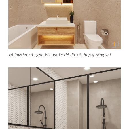
Tủ lavabo có ngăn kéo và kệ để đồ kết hợp gương soi