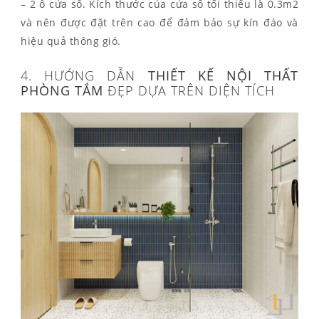
– 2 ô cửa sổ. Kích thước của cửa sổ tối thiểu là 0.3m2
và nên được đặt trên cao để đảm bảo sự kín đáo và
hiệu quả thông gió.
4. HƯỚNG DẪN
THIẾT KẾ NỘI THẤT
PHÒNG TẮM
ĐẸP DỰA TRÊN DIỆN TÍCH