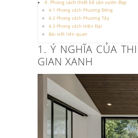
4. Phong cách thiết kế sân vườn đẹp
4.1 Phong cách Phương Đông
4.2 Phong cách Phương Tây
4.3 Phong cách Hiện Đại
Bài viết liên quan
1. Ý NGHĨA CỦA TH
GIAN XANH