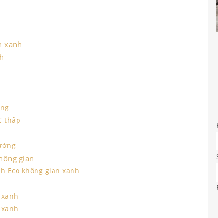
an xanh
nh
ợng
C thấp
rường
không gian
ch Eco không gian xanh
n xanh
n xanh