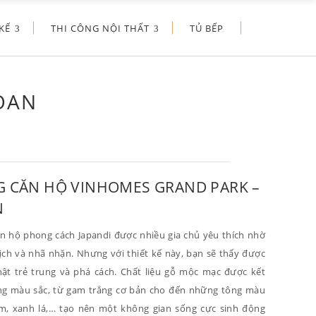
KẾ
THI CÔNG NỘI THẤT
TỦ BẾP
OAN
G CĂN HỘ VINHOMES GRAND PARK –
N
 hộ phong cách Japandi được nhiều gia chủ yêu thích nhờ
ịch và nhã nhặn. Nhưng với thiết kế này, bạn sẽ thấy được
hật trẻ trung và phá cách. Chất liệu gỗ mộc mạc được kết
ng màu sắc, từ gam trắng cơ bản cho đến những tông màu
m, xanh lá,… tạo nên một không gian sống cực sinh động