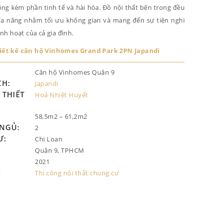
g kém phần tinh tế và hài hòa. Đồ nội thất bên trong đều
đa năng nhằm tối ưu không gian và mang đến sự tiện nghi
nh hoạt của cả gia đình.
iết kế căn hộ Vinhomes Grand Park 2PN Japandi
Căn hộ Vinhomes Quận 9
CH:
Japandi
THIẾT
Hoả Nhiệt Huyết
58,5m2 – 61,2m2
NGỦ:
2
Ư:
Chị Loan
Quận 9, TPHCM
2021
:
Thi công nội thất chung cư