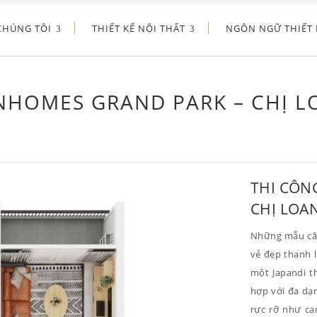
CHÚNG TÔI
THIẾT KẾ NỘI THẤT
NGÔN NGỮ THIẾT 
NHOMES GRAND PARK – CHỊ L
THI CÔN
CHỊ LOA
Những mẫu căn
vẻ đẹp thanh l
một Japandi t
hợp với đa dạ
rực rỡ như ca