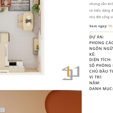
nhưng vẫn khôn
có kiểu dáng 
cho đời sống si
Xem ngay:
Th
DỰ ÁN:
PHONG CÁ
NGÔN NGỮ 
KẾ:
DIỆN TÍCH:
SỐ PHÒNG 
CHỦ ĐẦU T
VỊ TRÍ:
NĂM:
DANH MỤC