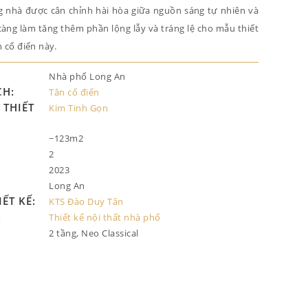
g nhà được cân chỉnh hài hòa giữa nguồn sáng tự nhiên và
àng làm tăng thêm phần lộng lẫy và tráng lệ cho mẫu thiết
 cổ điển này.
Nhà phố Long An
CH:
Tân cổ điển
THIẾT
Kim Tinh Gọn
~123m2
2
2023
Long An
IẾT KẾ:
KTS Đào Duy Tân
:
Thiết kế nội thất nhà phố
2 tầng, Neo Classical