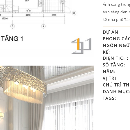
Ánh sáng tron
ánh sáng đèn c
kế nhà phố Tân
DỰ ÁN:
PHONG CÁ
NGÔN NGỮ 
KẾ:
DIỆN TÍCH:
SỐ TẦNG:
NĂM:
VỊ TRÍ:
CHỦ TRÌ TH
DANH MỤC
TAGS: