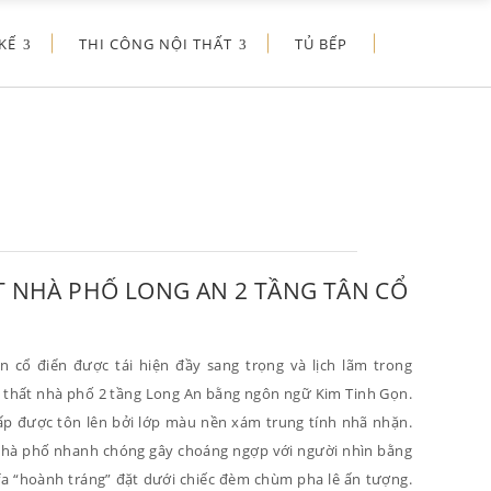
KẾ
THI CÔNG NỘI THẤT
TỦ BẾP
T NHÀ PHỐ LONG AN 2 TẦNG TÂN CỔ
n cổ điển được tái hiện đầy sang trọng và lịch lãm trong
 thất nhà phố 2 tầng Long An bằng ngôn ngữ Kim Tinh Gọn.
ấp được tôn lên bởi lớp màu nền xám trung tính nhã nhặn.
hà phố nhanh chóng gây choáng ngợp với người nhìn bằng
a “hoành tráng” đặt dưới chiếc đèm chùm pha lê ấn tượng.