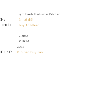
Tiệm bánh Hadumin Kitchen
CH:
Tân cổ điển
THIẾT
Thuỷ An Nhiên
17,5m2
TP.HCM
2022
IẾT KẾ:
KTS Đào Duy Tân