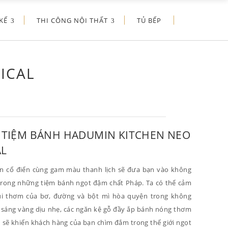
KẾ
THI CÔNG NỘI THẤT
TỦ BẾP
ICAL
Ế TIỆM BÁNH HADUMIN KITCHEN NEO
AL
n cổ điển cùng gam màu thanh lịch sẽ đưa bạn vào không
trong những tiệm bánh ngọt đậm chất Pháp. Ta có thể cảm
i thơm của bơ, đường và bột mì hòa quyện trong không
 sáng vàng dịu nhẹ, các ngăn kệ gỗ đầy ắp bánh nóng thơm
 sẽ khiến khách hàng của bạn chìm đắm trong thế giới ngọt