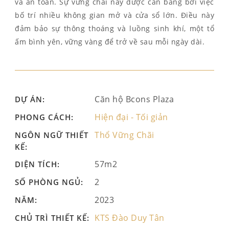
và an toàn. Sự vững chãi này được cân bằng bởi việc
bố trí nhiều không gian mở và cửa sổ lớn. Điều này
đảm bảo sự thông thoáng và luồng sinh khí, một tổ
ấm bình yên, vững vàng để trở về sau mỗi ngày dài.
Căn hộ Bcons Plaza
DỰ ÁN:
Hiện đại - Tối giản
PHONG CÁCH:
Thổ Vững Chãi
NGÔN NGỮ THIẾT
KẾ:
57m2
DIỆN TÍCH:
2
SỐ PHÒNG NGỦ:
2023
NĂM:
KTS Đào Duy Tân
CHỦ TRÌ THIẾT KẾ: