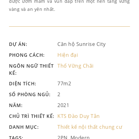
được ươm mầm và vun đắp trên một nền tảng vững
vàng và an yên nhất.
Căn hộ Sunrise City
DỰ ÁN:
Hiện đại
PHONG CÁCH:
Thổ Vững Chãi
NGÔN NGỮ THIẾT
KẾ:
77m2
DIỆN TÍCH:
2
SỐ PHÒNG NGỦ:
2021
NĂM:
KTS Đào Duy Tân
CHỦ TRÌ THIẾT KẾ:
Thiết kế nội thất chung cư
DANH MỤC:
2PN, Modern
TAGS: