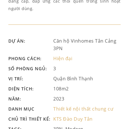
đẳng cấp, đáp ứng các thói quen trong sinh hoạt
người dùng.
Căn hộ Vinhomes Tân Cảng
DỰ ÁN:
3PN
Hiện đại
PHONG CÁCH:
3
SỐ PHÒNG NGỦ:
Quận Bình Thạnh
VỊ TRÍ:
108m2
DIỆN TÍCH:
2023
NĂM:
Thiết kế nội thất chung cư
DANH MỤC
KTS Đào Duy Tân
CHỦ TRÌ THIẾT KẾ: