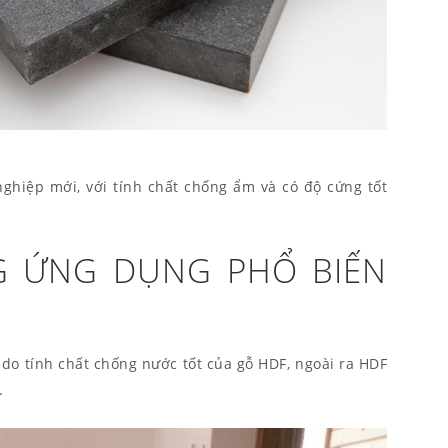
 nghiệp mới, với tính chất chống ẩm và có độ cứng tốt
 ỨNG DỤNG PHỔ BIẾN
do tính chất chống nước tốt của gỗ HDF, ngoài ra HDF
.