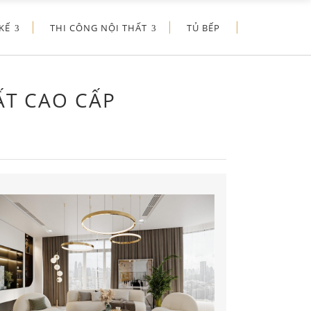
KẾ
THI CÔNG NỘI THẤT
TỦ BẾP
ẤT CAO CẤP