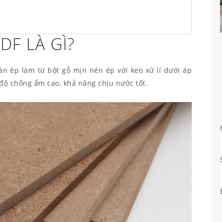
F LÀ GÌ?
ván ép làm từ bột gỗ mịn nén ép với keo xử lí dưới áp
ó độ chống ẩm cao, khả năng chịu nước tốt.