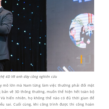
ghệ 4D VR anh dày công nghiên cứu
y mô lớn mà Nam từng làm việc thường phải đối mặt
ng bản vẽ 3D thông thường, muốn thể hiện hết toàn bộ
. Và hiển nhiên, họ không thể nào có đủ thời gian để
ểu sai. Cuối cùng, khi công trình được thi công hoàn