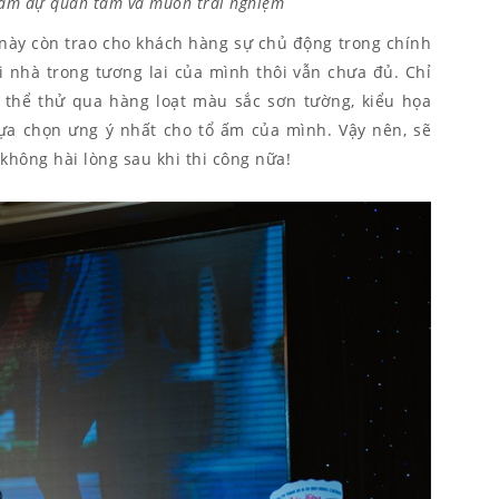
tham dự quan tâm và muốn trải nghiệm
 này còn trao cho khách hàng sự chủ động trong chính
i nhà trong tương lai của mình thôi vẫn chưa đủ. Chỉ
ó thể thử qua hàng loạt màu sắc sơn tường, kiểu họa
 lựa chọn ưng ý nhất cho tổ ấm của mình. Vậy nên, sẽ
không hài lòng sau khi thi công nữa!