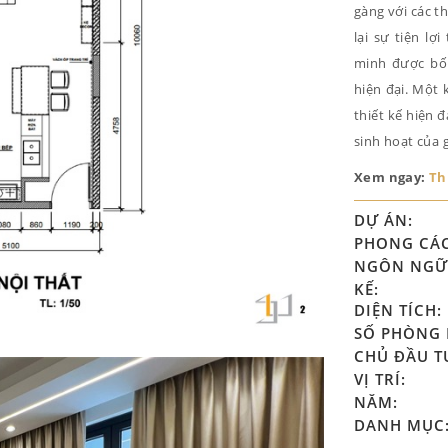
gàng với các t
lại sự tiện lợ
minh được bố 
hiện đại. Một 
thiết kế hiện 
sinh hoạt của g
Xem ngay:
Th
DỰ ÁN:
PHONG CÁ
NGÔN NGỮ 
KẾ:
DIỆN TÍCH:
SỐ PHÒNG 
CHỦ ĐẦU T
VỊ TRÍ:
NĂM:
DANH MỤC