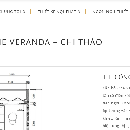
CHÚNG TÔI
THIẾT KẾ NỘI THẤT
NGÔN NGỮ THIẾT 
E VERANDA – CHỊ THẢO
THI CÔN
Căn hộ One Ve
tân cổ điển kế
tiện nghi. Kh
ốp tường vân s
khiết. Kính m
hiệu ứng thị g