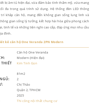
hiết bị âm tủ hiện đại, vừa đảm bảo tính thẩm mỹ, vừa mang
i tối đa trong quá trình sử dụng. Hệ thống đèn LED thông
trí khắp căn hộ, mang đến không gian sống lung linh và
không gian sống lý tưởng, kết hợp hài hòa giữa phong cách
đại, tinh tế và những tiện nghi cao cấp, đáp ứng mọi nhu cầu
ia đình.
iết kế căn hộ One Veranda 2PN Modern
Căn hộ One Veranda
CH:
Modern (Hiện đại)
THIẾT
Kim Tinh Gọn
81m2
NGỦ:
2
Ư:
Chị Thảo
Quận 2, TPHCM
2025
:
Thi công nội thất chung cư