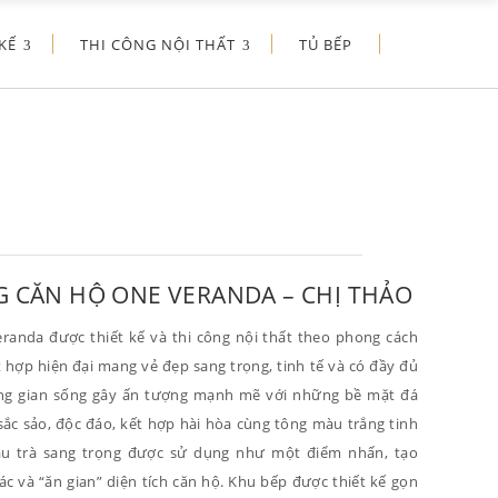
KẾ
THI CÔNG NỘI THẤT
TỦ BẾP
G CĂN HỘ ONE VERANDA – CHỊ THẢO
randa được thiết kế và thi công nội thất theo phong cách
t hợp hiện đại mang vẻ đẹp sang trọng, tinh tế và có đầy đủ
ông gian sống gây ấn tượng mạnh mẽ với những bề mặt đá
ắc sảo, độc đáo, kết hợp hài hòa cùng tông màu trắng tinh
àu trà sang trọng được sử dụng như một điểm nhấn, tạo
iác và “ăn gian” diện tích căn hộ. Khu bếp được thiết kế gọn