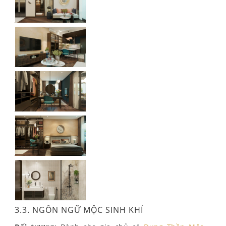
3.3. NGÔN NGỮ MỘC SINH KHÍ