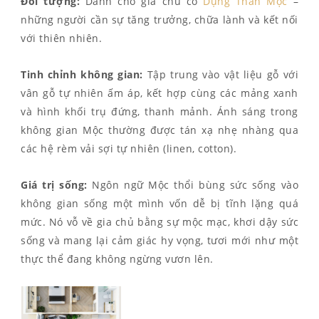
Đối tượng:
Dành cho gia chủ có
Dụng Thần Mộc
–
những người cần sự tăng trưởng, chữa lành và kết nối
với thiên nhiên.
Tinh chỉnh không gian:
Tập trung vào vật liệu gỗ với
vân gỗ tự nhiên ấm áp, kết hợp cùng các mảng xanh
và hình khối trụ đứng, thanh mảnh. Ánh sáng trong
không gian Mộc thường được tán xạ nhẹ nhàng qua
các hệ rèm vải sợi tự nhiên (linen, cotton).
Giá trị sống:
Ngôn ngữ Mộc thổi bùng sức sống vào
không gian sống một mình vốn dễ bị tĩnh lặng quá
mức. Nó vỗ về gia chủ bằng sự mộc mạc, khơi dậy sức
sống và mang lại cảm giác hy vọng, tươi mới như một
thực thể đang không ngừng vươn lên.