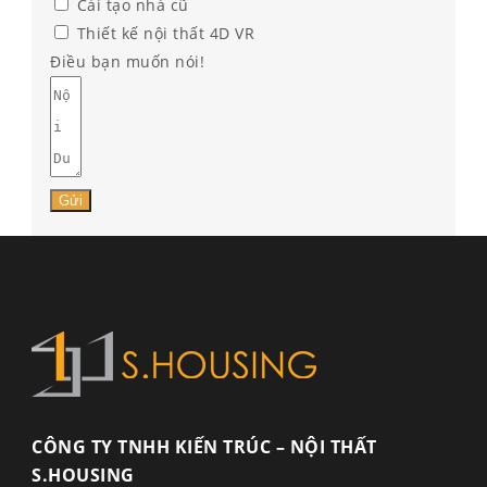
Cải tạo nhà cũ
Thiết kế nội thất 4D VR
Điều bạn muốn nói!
Gửi
CÔNG TY TNHH KIẾN TRÚC – NỘI THẤT
S.HOUSING