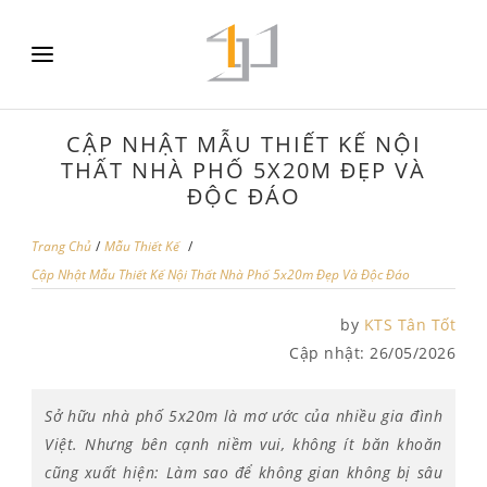
CẬP NHẬT MẪU THIẾT KẾ NỘI
THẤT NHÀ PHỐ 5X20M ĐẸP VÀ
ĐỘC ĐÁO
Trang Chủ
/
Mẫu Thiết Kế
/
Cập Nhật Mẫu Thiết Kế Nội Thất Nhà Phố 5x20m Đẹp Và Độc Đáo
by
KTS Tân Tốt
Cập nhật:
26/05/2026
Sở hữu nhà phố 5x20m là mơ ước của nhiều gia đình
Việt. Nhưng bên cạnh niềm vui, không ít băn khoăn
cũng xuất hiện: Làm sao để không gian không bị sâu