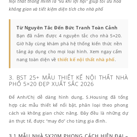
Nội thất thông minh là “vũ khí lợi hại” giúp tối ưu hóa
không gian và tiết kiệm diện tích cho nhà phố
Từ Nguyên Tắc Đến Bức Tranh Toàn Cảnh
Bạn đã nắm được 4 nguyên tắc cho nhà 5×20.
Giờ hãy cùng khám phá hệ thống kiến thức nền
tảng áp dụng cho mọi loại hình. Xem ngay cẩm
nang toàn diện về
thiết kế nội thất nhà phố
.
3. BST 25+ MẪU THIẾT KẾ NỘI THẤT NHÀ
PHỐ 5×20 ĐẸP XUẤT SẮC 2026
Để Anh/Chị dễ dàng hình dung, S.Housing đã tổng
hợp các mẫu thiết kế nổi bật, phân loại theo phong
cách và không gian chức năng. Đây đều là những dự
án thực tế, được “may đo” cho từng gia đình.
3.1 MẪU NHÀ 5X20M PHONG CÁCH HIỆN ĐẠI –