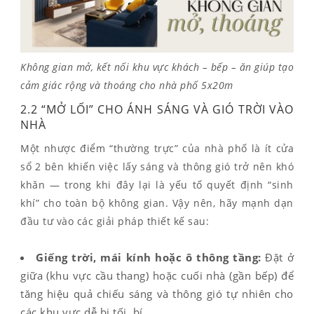
Không gian mở, kết nối khu vực khách – bếp – ăn giúp tạo
cảm giác rộng và thoáng cho nhà phố 5x20m
2.2 “MỞ LỐI” CHO ÁNH SÁNG VÀ GIÓ TRỜI VÀO
NHÀ
Một nhược điểm “thường trực” của nhà phố là ít cửa
sổ 2 bên khiến việc lấy sáng và thông gió trở nên khó
khăn — trong khi đây lại là yếu tố quyết định “sinh
khí” cho toàn bộ không gian. Vậy nên, hãy mạnh dạn
đầu tư vào các giải pháp thiết kế sau:
Giếng trời, mái kính hoặc ô thông tầng:
Đặt ở
giữa (khu vực cầu thang) hoặc cuối nhà (gần bếp) để
tăng hiệu quả chiếu sáng và thông gió tự nhiên cho
các khu vực dễ bị tối, bí.