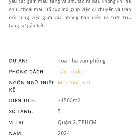
yếu các gam màu sáng và ấm, tạo ra bầu không khí dễ
chịu, thoải mái. Bố cục mở giúp việc di chuyển và trao
đổi công việc giữa các phòng ban diễn ra trơn tru,
tăng sự gắn kết.
Toà nhà văn phòng
DỰ ÁN:
Tân cổ điển
PHONG CÁCH:
Mộc Sinh Khí
NGÔN NGỮ THIẾT
KẾ:
~1500m2
DIỆN TÍCH:
5
SỐ TẦNG:
Quận 2, TPHCM
VỊ TRÍ
2024
NĂM: