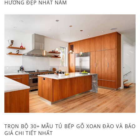
HƯƠNG ĐẸP NHẤT NĂM
TRỌN BỘ 30+ MẪU TỦ BẾP GỖ XOAN ĐÀO VÀ BÁO
GIÁ CHI TIẾT NHẤT