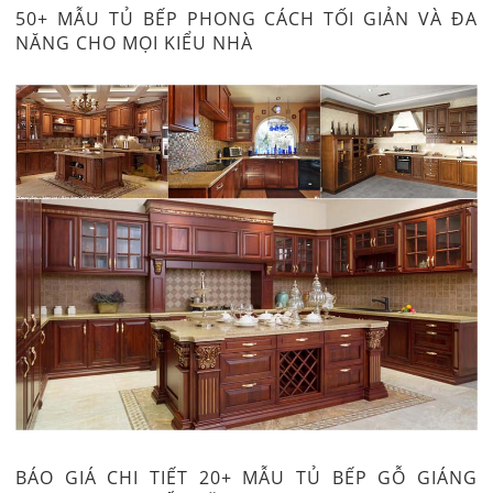
50+ MẪU TỦ BẾP PHONG CÁCH TỐI GIẢN VÀ ĐA
NĂNG CHO MỌI KIỂU NHÀ
BÁO GIÁ CHI TIẾT 20+ MẪU TỦ BẾP GỖ GIÁNG