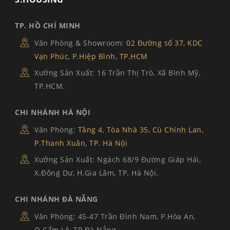
TP. HỒ CHÍ MINH
Văn Phòng & Showroom:
02 Đường số 37, KDC
Vạn Phúc, P.Hiệp Bình, TP.HCM
Xưởng Sản Xuất: 16 Trần Thị Trò, Xã Bình Mỹ,
TP.HCM.
CHI NHÁNH HÀ NỘI
Văn Phòng:
Tầng 4, Tòa Nhà 35, Cù Chính Lan,
P.Thanh Xuân, TP. Hà Nội
Xưởng Sản Xuất: Ngách 68/9 Đường Giáp Hải,
X.Đông Dư, H.Gia Lâm, TP. Hà Nội.
CHI NHÁNH ĐÀ NẴNG
Văn Phòng: 45-47 Trần Đình Nam, P.Hòa An,
Q.Cẩm Lệ, TP Đà Nẵng