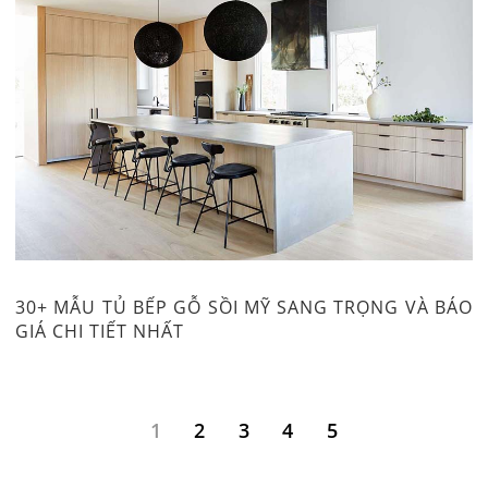
30+ MẪU TỦ BẾP GỖ SỒI MỸ SANG TRỌNG VÀ BÁO
GIÁ CHI TIẾT NHẤT
1
2
3
4
5