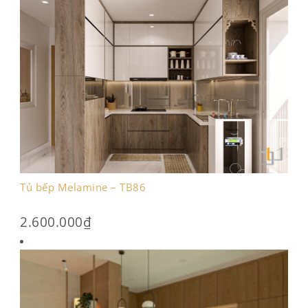
Tủ bếp Melamine – TB86
2.600.000
₫