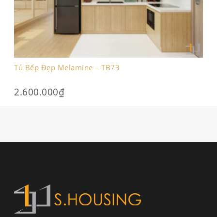
Tủ Bếp Đẹp Melamine – TB73
2.600.000
₫