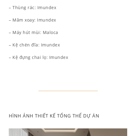
– Thùng rác: Imundex
– Mâm xoay: Imundex
– Máy hút mùi: Maloca
– Kệ chén đĩa: Imundex
– Kệ đựng chai lọ: Imundex
HÌNH ẢNH THIẾT KẾ TỔNG THỂ DỰ ÁN