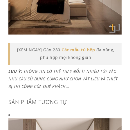
[XEM NGAY] Gần 280
Các mẫu tủ bếp
đa năng,
phù hợp mọi không gian
LƯU Ý:
THÔNG TIN CÓ THỂ THAY ĐỔI ÍT NHIỀU TÙY VÀO
NHU CẦU SỬ DỤNG CŨNG NHƯ CHỌN VẬT LIỆU VÀ THIẾT
BỊ THI CÔNG CỦA QUÝ KHÁCH…
SẢN PHẨM TƯƠNG TỰ