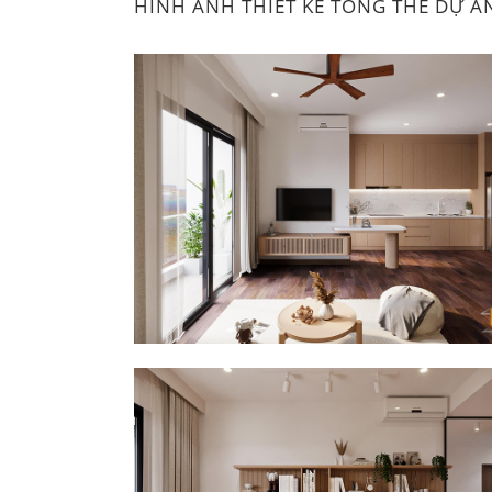
HÌNH ẢNH THIẾT KẾ TỔNG THỂ DỰ Á