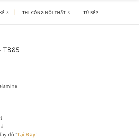
KẾ
THI CÔNG NỘI THẤT
TỦ BẾP
– TB85
elamine
d
md
đầy đủ “
Tại Đây
“