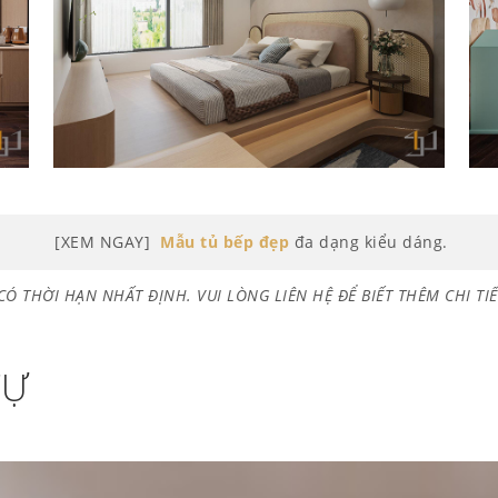
[XEM NGAY]
Mẫu tủ bếp đẹp
đa dạng kiểu dáng.
CÓ THỜI HẠN NHẤT ĐỊNH. VUI LÒNG LIÊN HỆ ĐỂ BIẾT THÊM CHI TIẾ
TỰ