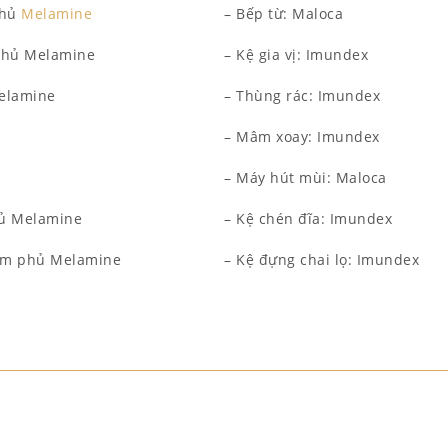
hủ
Melamine
– Bếp từ: Maloca
phủ Melamine
– Kệ gia vị: Imundex
elamine
– Thùng rác: Imundex
– Mâm xoay: Imundex
– Máy hút mùi: Maloca
hủ Melamine
– Kệ chén đĩa: Imundex
 ẩm phủ Melamine
– Kệ đựng chai lọ: Imundex