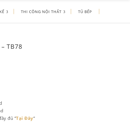
KẾ
THI CÔNG NỘI THẤT
TỦ BẾP
 – TB78
d
md
đầy đủ “
Tại Đây
“