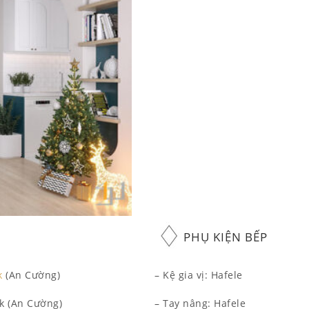
PHỤ KIỆN BẾP
k
(An Cường)
– Kệ gia vị: Hafele
k (An Cường)
– Tay nâng: Hafele