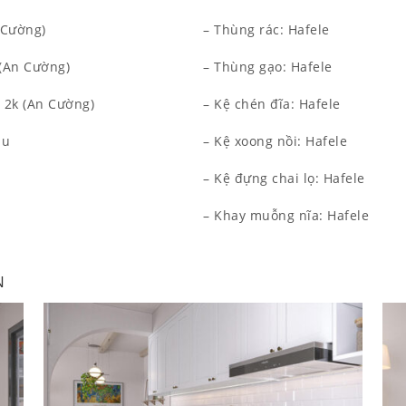
 Cường)
– Thùng rác: Hafele
 (An Cường)
– Thùng gạo: Hafele
 2k (An Cường)
– Kệ chén đĩa: Hafele
àu
– Kệ xoong nồi: Hafele
– Kệ đựng chai lọ: Hafele
– Khay muỗng nĩa: Hafele
N