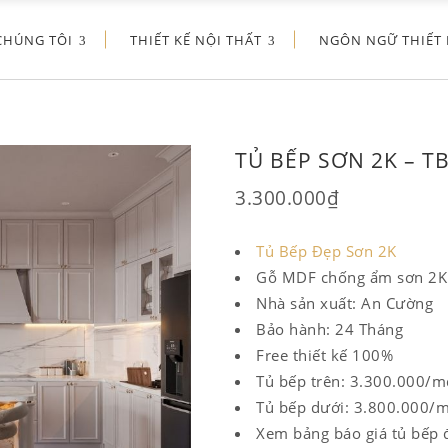
CHÚNG TÔI
THIẾT KẾ NỘI THẤT
NGÔN NGỮ THIẾT 
TỦ BẾP SƠN 2K – T
3.300.000
₫
Tủ Bếp Đẹp Sơn 2K
Gỗ MDF chống ẩm sơn 2K
Nhà sản xuất: An Cường
Bảo hành: 24 Tháng
Free thiết kế 100%
Tủ bếp trên: 3.300.000/m
Tủ bếp dưới: 3.800.000/
Xem bảng báo giá tủ bếp 