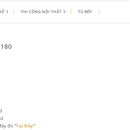
KẾ
THI CÔNG NỘI THẤT
TỦ BẾP
B180
d
md
đầy đủ “
Tại Đây
“