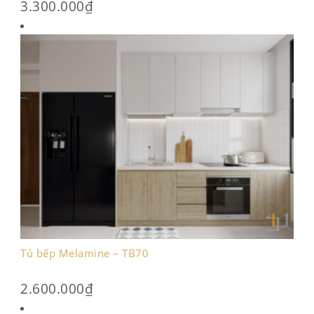
3.300.000
₫
Tủ bếp Melamine – TB70
2.600.000
₫