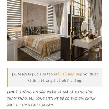
[XEM NGAY] Bộ sưu tập
Mẫu tủ bếp đẹp
với thiết
kế tinh tế và giá cả phải chăng.
LƯU Ý:
THÔNG TIN SẢN PHẨM VÀ GIÁ CẢ MANG TÍNH
THAM KHẢO, VUI LÒNG LIÊN HỆ ĐỂ CÓ BÁO GIÁ CHÍNH
XÁC THEO YÊU CẦU CỦA BẠN.