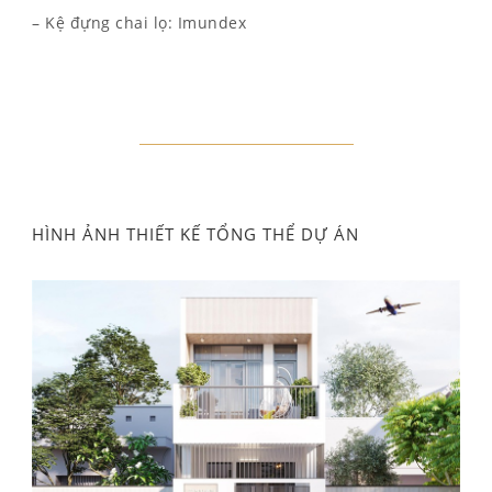
– Kệ đựng chai lọ: Imundex
HÌNH ẢNH THIẾT KẾ TỔNG THỂ DỰ ÁN