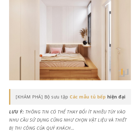
[KHÁM PHÁ] Bộ sưu tập
Các mẫu tủ bếp
hiện đại
LƯU Ý:
THÔNG TIN CÓ THỂ THAY ĐỔI ÍT NHIỀU TÙY VÀO
NHU CẦU SỬ DỤNG CŨNG NHƯ CHỌN VẬT LIỆU VÀ THIẾT
BỊ THI CÔNG CỦA QUÝ KHÁCH…