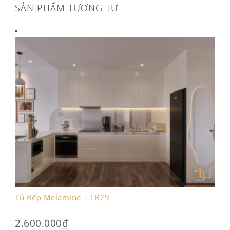
SẢN PHẨM TƯƠNG TỰ
Tủ Bếp Melamine – TB79
2.600.000
₫