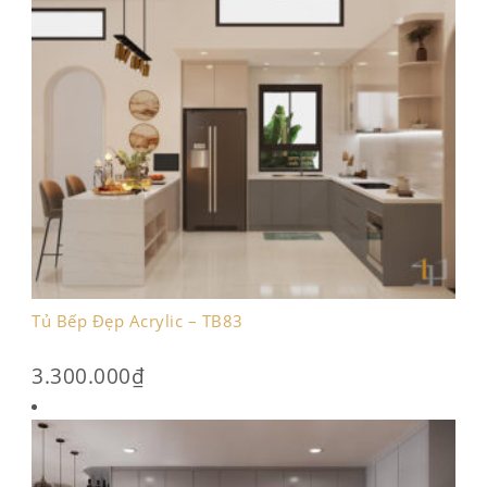
Tủ Bếp Đẹp Acrylic – TB83
3.300.000
₫