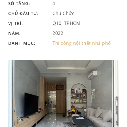
4
SỐ TẦNG:
Chú Chức
CHỦ ĐẦU TƯ:
Q10, TPHCM
VỊ TRÍ:
2022
NĂM:
Thi công nội thất nhà phố
DANH MỤC: