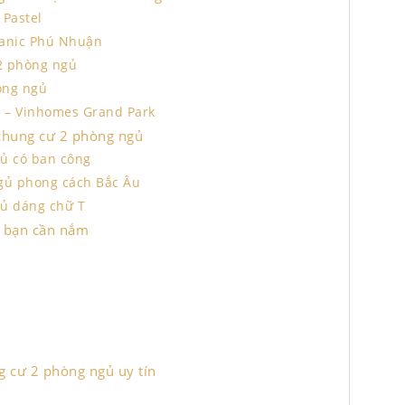
 Pastel
tanic Phú Nhuận
 2 phòng ngủ
òng ngủ
gủ – Vinhomes Grand Park
 chung cư 2 phòng ngủ
gủ có ban công
gủ phong cách Bắc Âu
gủ dáng chữ T
ủ bạn cần nắm
g cư 2 phòng ngủ uy tín