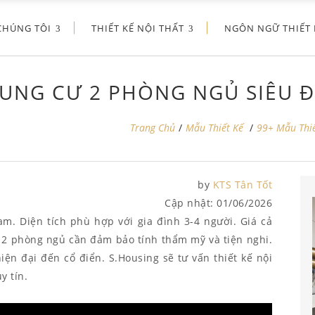
CHÚNG TÔI
THIẾT KẾ NỘI THẤT
NGÔN NGỮ THIẾT 
HUNG CƯ 2 PHÒNG NGỦ SIÊU Đ
Trang Chủ
/
Mẫu Thiết Kế
/
99+ Mẫu Thiế
by
KTS Tân Tốt
Cập nhật:
01/06/2026
am. Diện tích phù hợp với gia đình 3-4 người. Giá cả
hộ 2 phòng ngủ cần đảm bảo tính thẩm mỹ và tiện nghi.
iện đại đến cổ điển. S.Housing sẽ tư vấn thiết kế nội
y tín.