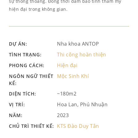
sự thông thoáng. Đồng thời đảm bảo tính thẩm mỹ
hiện đại trong không gian.
Nha khoa ANTOP
DỰ ÁN:
Thi công hoàn thiện
TÌNH TRẠNG:
Hiện đại
PHONG CÁCH:
Mộc Sinh Khí
NGÔN NGỮ THIẾT
KẾ:
~180m2
DIỆN TÍCH:
Hoa Lan, Phú Nhuận
VỊ TRÍ:
2023
NĂM:
KTS Đào Duy Tân
CHỦ TRÌ THIẾT KẾ: