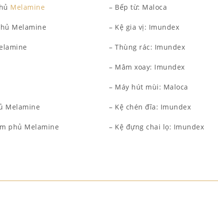
hủ
Melamine
– Bếp từ: Maloca
phủ Melamine
– Kệ gia vị: Imundex
elamine
– Thùng rác: Imundex
– Mâm xoay: Imundex
– Máy hút mùi: Maloca
hủ Melamine
– Kệ chén đĩa: Imundex
 ẩm phủ Melamine
– Kệ đựng chai lọ: Imundex