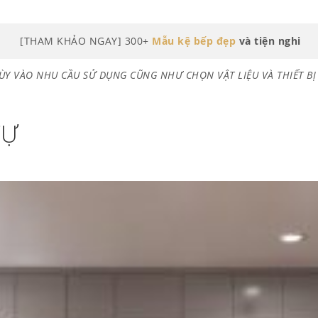
[THAM KHẢO NGAY] 300+
Mẫu kệ bếp đẹp
và tiện nghi
TÙY VÀO NHU CẦU SỬ DỤNG CŨNG NHƯ CHỌN VẬT LIỆU VÀ THIẾT B
TỰ