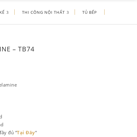
KẾ
THI CÔNG NỘI THẤT
TỦ BẾP
INE – TB74
elamine
d
md
đầy đủ “
Tại Đây
“