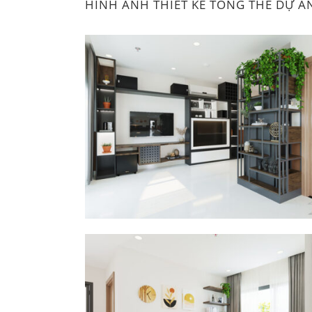
HÌNH ẢNH THIẾT KẾ TỔNG THỂ DỰ Á