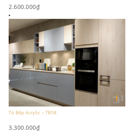
2.600.000
₫
Tủ Bếp Acrylic – TB58
3.300.000
₫