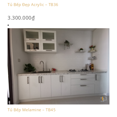
Tủ Bếp Đẹp Acrylic – TB36
3.300.000
₫
Tủ Bếp Melamine – TB45