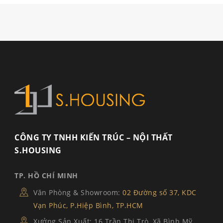
CÔNG TY TNHH KIẾN TRÚC – NỘI THẤT
S.HOUSING
TP. HỒ CHÍ MINH
Văn Phòng & Showroom:
02 Đường số 37, KDC
Vạn Phúc, P.Hiệp Bình, TP.HCM
Xưởng Sản Xuất: 16 Trần Thị Trò, Xã Bình Mỹ,