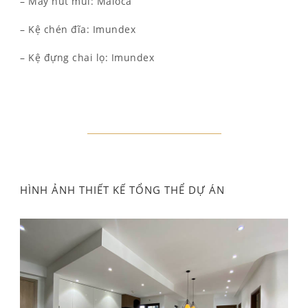
– Máy hút mùi: Maloca
– Kệ chén đĩa: Imundex
– Kệ đựng chai lọ: Imundex
HÌNH ẢNH THIẾT KẾ TỔNG THỂ DỰ ÁN