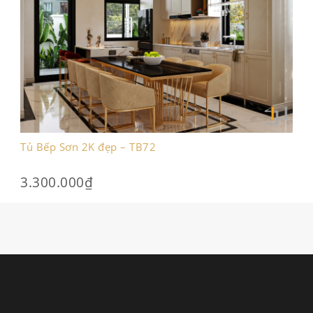
Tủ Bếp Sơn 2K đẹp – TB72
3.300.000
₫