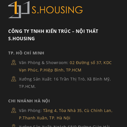
CÔNG TY TNHH KIẾN TRÚC – NỘI THẤT
S.HOUSING
TP. HỒ CHÍ MINH
Văn Phòng & Showroom:
02 Đường số 37, KDC
Vạn Phúc, P.Hiệp Bình, TP.HCM
Xưởng Sản Xuất: 16 Trần Thị Trò, Xã Bình Mỹ,
TP.HCM.
CHI NHÁNH HÀ NỘI
Văn Phòng:
Tầng 4, Tòa Nhà 35, Cù Chính Lan,
P.Thanh Xuân, TP. Hà Nội
Xưởng Sản Xuất: Ngách 68/9 Đường Giáp Hải,