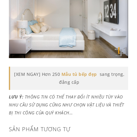
[XEM NGAY] Hơn 250
Mẫu tủ bếp đẹp
sang trọng,
đẳng cấp
LƯU Ý:
THÔNG TIN CÓ THỂ THAY ĐỔI ÍT NHIỀU TÙY VÀO
NHU CẦU SỬ DỤNG CŨNG NHƯ CHỌN VẬT LIỆU VÀ THIẾT
BỊ THI CÔNG CỦA QUÝ KHÁCH…
SẢN PHẨM TƯƠNG TỰ