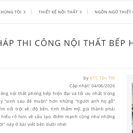
CHÚNG TÔI
THIẾT KẾ NỘI THẤT
NGÔN NGỮ THIẾT 
PHÁP THI CÔNG NỘI THẤT BẾP H
by
KTS Tân Tốt
Cập nhật:
04/06/2026
ông nội thất phòng bếp hiện đại và tối ưu nhất trong
y “sinh sau đẻ muộn” hơn những “người anh họ gỗ”
m nổi trội về: độ bền, tính thẩm mỹ, giá thành phải
 hiểu rõ hơn về cấu tạo, điểm mạnh cũng như những
” này ở bài viết bên dưới nhé!