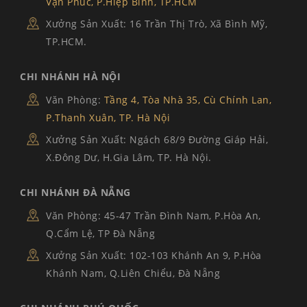
Vạn Phúc, P.Hiệp Bình, TP.HCM
Xưởng Sản Xuất: 16 Trần Thị Trò, Xã Bình Mỹ,
TP.HCM.
CHI NHÁNH HÀ NỘI
Văn Phòng:
Tầng 4, Tòa Nhà 35, Cù Chính Lan,
P.Thanh Xuân, TP. Hà Nội
Xưởng Sản Xuất: Ngách 68/9 Đường Giáp Hải,
X.Đông Dư, H.Gia Lâm, TP. Hà Nội.
CHI NHÁNH ĐÀ NẴNG
Văn Phòng: 45-47 Trần Đình Nam, P.Hòa An,
Q.Cẩm Lệ, TP Đà Nẵng
Xưởng Sản Xuất: 102-103 Khánh An 9, P.Hòa
Khánh Nam, Q.Liên Chiểu, Đà Nẵng