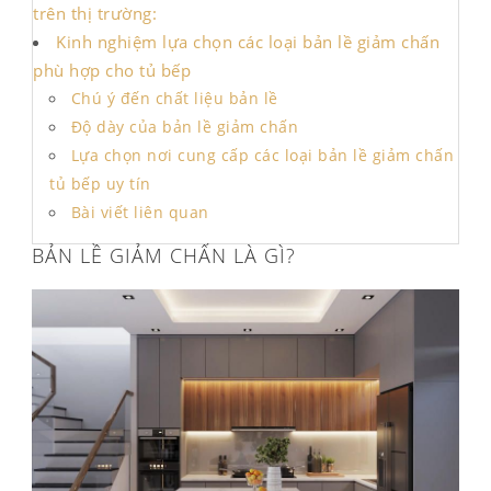
trên thị trường:
Kinh nghiệm lựa chọn các loại bản lề giảm chấn
phù hợp cho tủ bếp
Chú ý đến chất liệu bản lề
Độ dày của bản lề giảm chấn
Lựa chọn nơi cung cấp các loại bản lề giảm chấn
tủ bếp uy tín
Bài viết liên quan
BẢN LỀ GIẢM CHẤN LÀ GÌ?