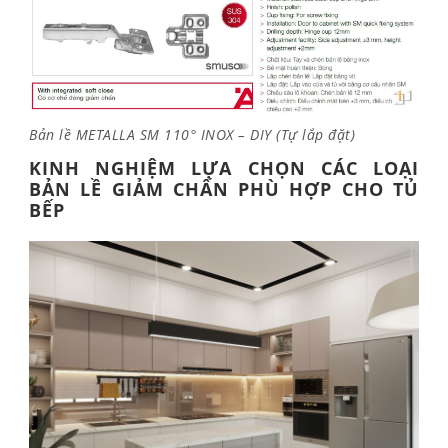
Bản lề METALLA SM 110° INOX – DIY (Tự lắp đặt)
KINH NGHIỆM LỰA CHỌN CÁC LOẠI
BẢN LỀ GIẢM CHẤN PHÙ HỢP CHO TỦ
BẾP