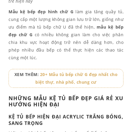
trẻ hiện nay
Mẫu kệ
bếp đẹp
hình chữ G
làm gia tăng quầy tủ,
cung cấp một lượng không gian lưu trữ lớn, giống như
ưu điểm mà tủ bếp chữ U đã thể hiện,
mẫu kệ bếp
đẹp
chữ G
có nhiều không gian làm cho việc phân
chia khu vực hoạt động trở nên dễ dàng hơn, cho
phép nhiều đầu bếp có thể thực hiện các thao tác
cùng một lúc.
XEM THÊM:
20+ Mẫu tủ bếp chữ G đẹp nhất cho
biệt thự, nhà phố, chung cư
NHỮNG MẪU KỆ TỦ BẾP ĐẸP GIÁ RẺ XU
HƯỚNG HIỆN ĐẠI
KỆ TỦ BẾP HIỆN ĐẠI ACRYLIC TRẮNG BÓNG,
SANG TRỌNG