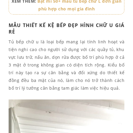
XEM THÊM:
Bật mí 50+ mẫu tủ bếp chữ L đơn giản
phù hợp cho mọi gia đình
MẪU THIẾT KẾ KỆ BẾP ĐẸP HÌNH CHỮ U GIÁ
RẺ
Tủ bếp chữ u là loại bếp mang lại tính linh hoạt và
tiện nghi cao cho người sử dụng với các quầy tủ, khu
vực lưu trữ, nấu ăn, dọn rửa được bố trí phù hợp ở cả
3 mặt ở trong không gian có diện tích rộng. Kiểu bố
trí này tạo ra sự cân bằng và đối xứng do thiết kế
đồng đều ba mặt của nó, làm cho nó trở thành cách
bố trí lý tưởng cân bằng tam giác làm việc hiệu quả.