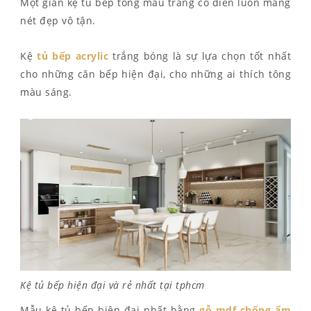
Một gian kệ tủ bếp tông màu trắng cổ điển luôn mang
nét đẹp vô tận.
Kệ
t
ủ bếp acrylic
trắng bóng là sự lựa chọn tốt nhất
cho những căn bếp hiện đại, cho những ai thích tông
màu sáng.
Kệ tủ bếp hiện đại và rẻ nhất tại tphcm
Mẫu kệ tủ bếp hiện đại nhất bằng
gỗ mdf chống ẩm