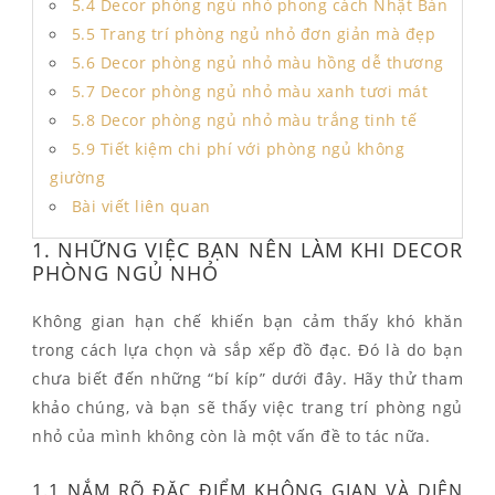
5.4 Decor phòng ngủ nhỏ phong cách Nhật Bản
5.5 Trang trí phòng ngủ nhỏ đơn giản mà đẹp
5.6 Decor phòng ngủ nhỏ màu hồng dễ thương
5.7 Decor phòng ngủ nhỏ màu xanh tươi mát
5.8 Decor phòng ngủ nhỏ màu trắng tinh tế
5.9 Tiết kiệm chi phí với phòng ngủ không
giường
Bài viết liên quan
1. NHỮNG VIỆC BẠN NÊN LÀM KHI DECOR
PHÒNG NGỦ NHỎ
Không gian hạn chế khiến bạn cảm thấy khó khăn
trong cách lựa chọn và sắp xếp đồ đạc. Đó là do bạn
chưa biết đến những “bí kíp” dưới đây. Hãy thử tham
khảo chúng, và bạn sẽ thấy việc trang trí phòng ngủ
nhỏ của mình không còn là một vấn đề to tác nữa.
1.1 NẮM RÕ ĐẶC ĐIỂM KHÔNG GIAN VÀ DIỆN