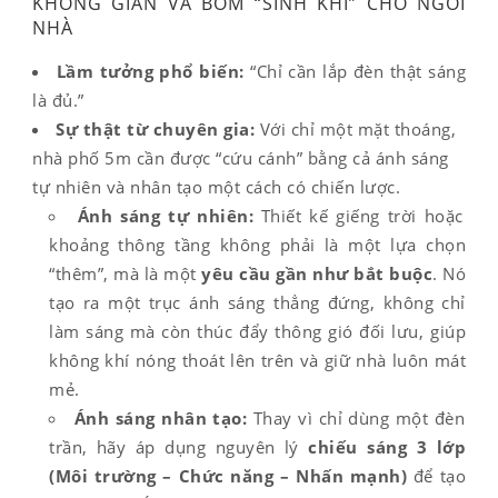
KHÔNG GIAN VÀ BƠM “SINH KHÍ” CHO NGÔI
NHÀ
Lầm tưởng phổ biến:
“Chỉ cần lắp đèn thật sáng
là đủ.”
Sự thật từ chuyên gia:
Với chỉ một mặt thoáng,
nhà phố 5m cần được “cứu cánh” bằng cả ánh sáng
tự nhiên và nhân tạo một cách có chiến lược.
Ánh sáng tự nhiên:
Thiết kế giếng trời hoặc
khoảng thông tầng không phải là một lựa chọn
“thêm”, mà là một
yêu cầu gần như bắt buộc
. Nó
tạo ra một trục ánh sáng thẳng đứng, không chỉ
làm sáng mà còn thúc đẩy thông gió đối lưu, giúp
không khí nóng thoát lên trên và giữ nhà luôn mát
mẻ.
Ánh sáng nhân tạo:
Thay vì chỉ dùng một đèn
trần, hãy áp dụng nguyên lý
chiếu sáng 3 lớp
(Môi trường – Chức năng – Nhấn mạnh)
để tạo