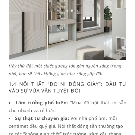
Hãy thử đặt một chiếc gương lớn gần nguồn sáng trong
nhà, bạn sẽ thấy không gian như rộng gấp đôi
1.4 NỘI THẤT “ĐO NI ĐÓNG GIÀY”: ĐẦU TƯ
VÀO SỰ VỪA VẶN TUYỆT ĐỐI
Lầm tưởng phổ biến:
“Mua đồ nội thất có sẵn
cho nhanh và rẻ hơn.”
Sự thật từ chuyên gia:
Với nhà phố 5m, mỗi
centimet đều quý giá. Nội thất đóng sẵn thường tạo
ra các “không gian chết” (góc tường, gầm cầu thang,