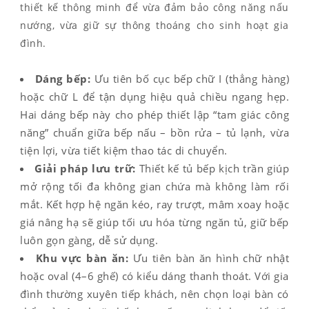
thiết kế thông minh để vừa đảm bảo công năng nấu
nướng, vừa giữ sự thông thoáng cho sinh hoạt gia
đình.
Dáng bếp:
Ưu tiên bố cục bếp chữ I (thẳng hàng)
hoặc chữ L để tận dụng hiệu quả chiều ngang hẹp.
Hai dáng bếp này cho phép thiết lập “tam giác công
năng” chuẩn giữa bếp nấu – bồn rửa – tủ lạnh, vừa
tiện lợi, vừa tiết kiệm thao tác di chuyển.
Giải pháp lưu trữ:
Thiết kế tủ bếp kịch trần giúp
mở rộng tối đa không gian chứa mà không làm rối
mắt. Kết hợp hệ ngăn kéo, ray trượt, mâm xoay hoặc
giá nâng hạ sẽ giúp tối ưu hóa từng ngăn tủ, giữ bếp
luôn gọn gàng, dễ sử dụng.
Khu vực bàn ăn:
Ưu tiên bàn ăn hình chữ nhật
hoặc oval (4–6 ghế) có kiểu dáng thanh thoát. Với gia
đình thường xuyên tiếp khách, nên chọn loại bàn có