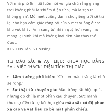
Với nhà phố 5m, tôi luôn nói với gia chủ rằng giếng
trời không phải là ‘chiếm diện tích’, mà là ‘tạo ra
không gian’. Mỗi mét vuông dành cho giếng trời sẽ trả
lại cho bạn cảm giác rộng rãi của 5 mét vuông ở các
khu vực khác. Ánh sáng tự nhiên quý hơn vàng, nó
mang lại sinh khí mà không loại đèn nào thay thế
được.
KTS. Duy Tân, S.Housing.
1.3 MÀU SẮC & VẬT LIỆU: KHOA HỌC ĐẰNG
SAU VIỆC “HACK” DIỆN TÍCH THỊ GIÁC
Lầm tưởng phổ biến:
“Cứ sơn màu trắng là nhà
sẽ rộng.”
Sự thật từ chuyên gia:
Màu trắng rất hiệu quả,
nhưng đó chỉ là một phần câu chuyện. Sức mạnh
thực sự đến từ sự kết hợp giữa
màu sắc có độ phản
xạ cao và vật liệu có bề mặt phản chiếu.