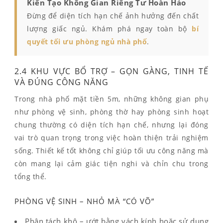
Kiến Tạo Không Gian Riêng Tư Hoàn Hảo
Đừng để diện tích hạn chế ảnh hưởng đến chất
lượng giấc ngủ. Khám phá ngay toàn bộ
bí
quyết tối ưu phòng ngủ nhà phố
.
2.4 KHU VỰC BỔ TRỢ – GỌN GÀNG, TINH TẾ
VÀ ĐÚNG CÔNG NĂNG
Trong nhà phố mặt tiền 5m, những không gian phụ
như phòng vệ sinh, phòng thờ hay phòng sinh hoạt
chung thường có diện tích hạn chế, nhưng lại đóng
vai trò quan trọng trong việc hoàn thiện trải nghiệm
sống. Thiết kế tốt không chỉ giúp tối ưu công năng mà
còn mang lại cảm giác tiện nghi và chỉn chu trong
tổng thể.
PHÒNG VỆ SINH – NHỎ MÀ “CÓ VÕ”
Phân tách khô – ướt bằng vách kính hoặc sử dụng