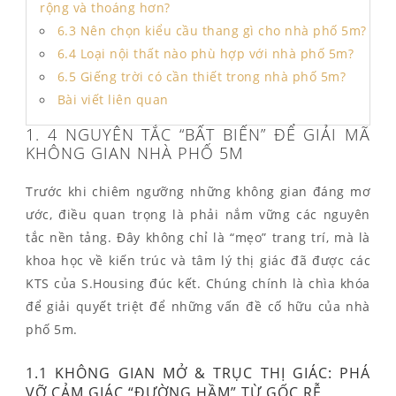
rộng và thoáng hơn?
6.3 Nên chọn kiểu cầu thang gì cho nhà phố 5m?
6.4 Loại nội thất nào phù hợp với nhà phố 5m?
6.5 Giếng trời có cần thiết trong nhà phố 5m?
Bài viết liên quan
1. 4 NGUYÊN TẮC “BẤT BIẾN” ĐỂ GIẢI MÃ
KHÔNG GIAN NHÀ PHỐ 5M
Trước khi chiêm ngưỡng những không gian đáng mơ
ước, điều quan trọng là phải nắm vững các nguyên
tắc nền tảng. Đây không chỉ là “mẹo” trang trí, mà là
khoa học về kiến trúc và tâm lý thị giác đã được các
KTS của S.Housing đúc kết. Chúng chính là chìa khóa
để giải quyết triệt để những vấn đề cố hữu của nhà
phố 5m.
1.1 KHÔNG GIAN MỞ & TRỤC THỊ GIÁC: PHÁ
VỠ CẢM GIÁC “ĐƯỜNG HẦM” TỪ GỐC RỄ