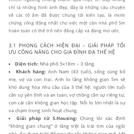
chỉ là những hình ảnh đẹp, đây là những câu chuyện
về các tổ ấm đã được chúng tôi kiến tạo, là minh
chứng sống động nhất cho việc một căn nhà phố 5m
hoàn toàn có thể trở nên đẳng cấp và đáng mơ ước.
3.1 PHONG CÁCH HIỆN ĐẠI – GIẢI PHÁP TỐI
ƯU CÔNG NĂNG CHO GIA ĐÌNH ĐA THẾ HỆ
Diện tích:
Nhà phố 5x18m – 3 tầng.
Khách hàng:
Anh Nam (43 tuổi), sống cùng bố
mẹ, vợ và con trai. Anh lo lắng không gian 5m sẽ
khó dung hòa nhu cầu của 3 thế hệ: người lớn tuổi
cần sự yên tĩnh và an toàn, vợ chồng cần sự riêng tư,
con cái cần không gian học tập. Nỗi lo lớn nhất là sự
va chạm trong sinh hoạt chung.
Giải pháp từ S.Housing:
Chúng tôi xác định
“không gian chung” ở tầng trệt là trái tim của ngôi
nhà. Áp dụng triệt để nguyên tắc không gian mở, kết