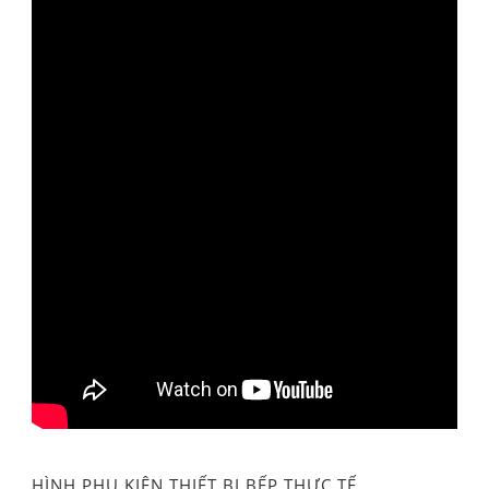
HÌNH PHỤ KIỆN THIẾT BỊ BẾP THỰC TẾ