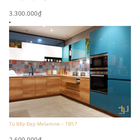
3.300.000
₫
Tủ Bếp Đẹp Melamine – TB57
2.600.000
₫