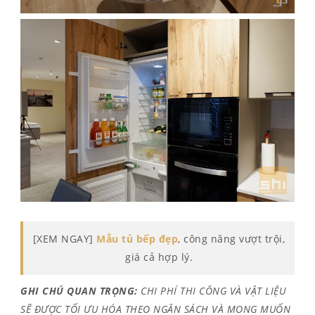
[XEM NGAY]
Mẫu tủ bếp đẹp
, công năng vượt trội,
giá cả hợp lý.
GHI CHÚ QUAN TRỌNG:
CHI PHÍ THI CÔNG VÀ VẬT LIỆU
SẼ ĐƯỢC TỐI ƯU HÓA THEO NGÂN SÁCH VÀ MONG MUỐN