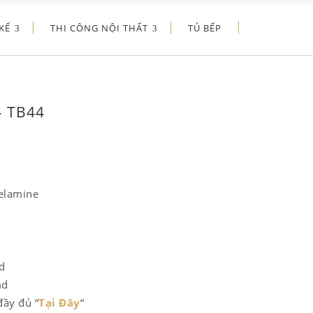
KẾ
THI CÔNG NỘI THẤT
TỦ BẾP
– TB44
elamine
d
md
đầy đủ “
Tại Đây
“