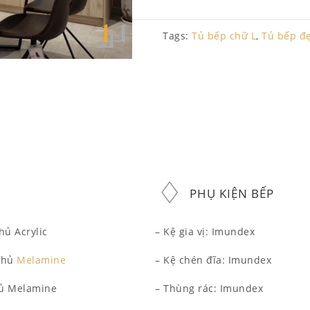
Tags:
Tủ bếp chữ L
,
Tủ bếp đ
PHỤ KIỆN BẾP
ủ Acrylic
– Kệ gia vị: Imundex
hủ
Melamine
– Kệ chén đĩa: Imundex
hủ Melamine
– Thùng rác: Imundex