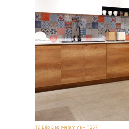
Tủ Bếp Đẹp Melamine – TB57