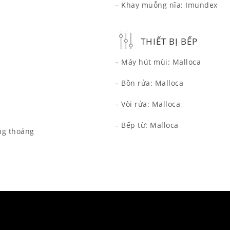
– Khay muỗng nĩa: Imundex
THIẾT BỊ BẾP
– Máy hút mùi: Malloca
– Bồn rửa: Malloca
– Vòi rửa: Malloca
– Bếp từ: Malloca
ng thoáng