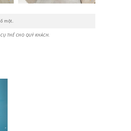
số một.
Á CỤ THỂ CHO QUÝ KHÁCH.