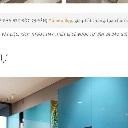
M PHÁ BST ĐỘC QUYỀN]
Tủ bếp đẹp
, giá phải chăng, lựa chọn 
 VẬT LIỆU, KÍCH THƯỚC HAY THIẾT BỊ SẼ ĐƯỢC TƯ VẤN VÀ BÁO GI
TỰ