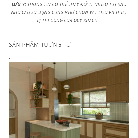
LƯU Ý:
THÔNG TIN CÓ THỂ THAY ĐỔI ÍT NHIỀU TÙY VÀO
NHU CẦU SỬ DỤNG CŨNG NHƯ CHỌN VẬT LIỆU VÀ THIẾT
BỊ THI CÔNG CỦA QUÝ KHÁCH…
SẢN PHẨM TƯƠNG TỰ