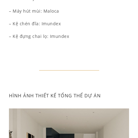
– Máy hút mùi: Maloca
– Kệ chén đĩa: Imundex
– Kệ đựng chai lọ: Imundex
HÌNH ẢNH THIẾT KẾ TỔNG THỂ DỰ ÁN