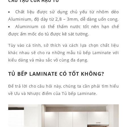
CẤU TẠO CỦA HẬU TỦ
Chất liệu được sử dụng chủ yếu từ nhôm dẻo
Aluminium, độ dày từ 2,8 – 3mm, dễ dàng uốn cong.
Aluminium có thể thấm nước tốt nên hạn chế
được ẩm mốc do tủ được kê sát tường.
Tùy vào cá tính, sở thích và cách lựa chọn chất liệu
khác nhau sẽ cho ra những mẫu tủ bếp Laminate với
kiểu dáng và màu sắc vô cùng đa dạng.
TỦ BẾP LAMINATE CÓ TỐT KHÔNG?
Để trả lời cho câu hỏi này, chúng ta cần phải tìm hiểu
về Ưu và Nhược điểm của Tủ bếp Laminate.