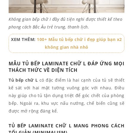
Không gian bếp chữ I đầy đủ tiện nghi được thiết kế theo
phong cách Bắc Âu trẻ trung, thanh lịch.
XEM THÊM:
100+ Mẫu tủ bếp chữ i đẹp giúp bạn x2
không gian nhà nhỏ
MẪU TỦ BẾP LAMINATE CHỮ L ĐÁP ỨNG MỌI
THÁCH THỨC VỀ DIỆN TÍCH
Tủ bếp chữ L
có đặc điểm là hai cạnh của tủ sẽ thiết
kế sát với hai mặt tường vuông góc với nhau. Điều
này giúp cho tủ tận dụng triệt để góc chết của phòng
bếp. Ngoài ra, khu vực nấu nướng, chế biến cũng sẽ
được mở rộng đáng kể.
TỦ BẾP LAMINATE CHỮ L MANG PHONG CÁCH
TỐI GIẢN (MINIMALISM)