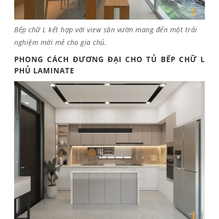
Bếp chữ L kết hợp với view sân vườn mang đến một trải
nghiệm mới mẻ cho gia chủ.
PHONG CÁCH ĐƯƠNG ĐẠI CHO TỦ BẾP CHỮ L
PHỦ LAMINATE