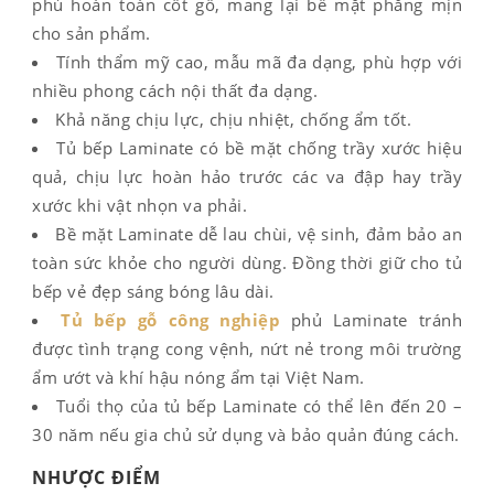
phủ hoàn toàn cốt gỗ, mang lại bề mặt phẳng mịn
cho sản phẩm.
Tính thẩm mỹ cao, mẫu mã đa dạng, phù hợp với
nhiều phong cách nội thất đa dạng.
Khả năng chịu lực, chịu nhiệt, chống ẩm tốt.
Tủ bếp Laminate có bề mặt chống trầy xước hiệu
quả, chịu lực hoàn hảo trước các va đập hay trầy
xước khi vật nhọn va phải.
Bề mặt Laminate dễ lau chùi, vệ sinh, đảm bảo an
toàn sức khỏe cho người dùng. Đồng thời giữ cho tủ
bếp vẻ đẹp sáng bóng lâu dài.
Tủ bếp gỗ công nghiệp
phủ Laminate tránh
được tình trạng cong vệnh, nứt nẻ trong môi trường
ẩm ướt và khí hậu nóng ẩm tại Việt Nam.
Tuổi thọ của tủ bếp Laminate có thể lên đến 20 –
30 năm nếu gia chủ sử dụng và bảo quản đúng cách.
NHƯỢC ĐIỂM