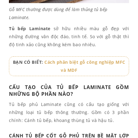
Gỗ MFC thường được dùng để làm thủng tủ bếp
Laminate.
Tủ bếp Laminate
sở hữu nhiều màu gỗ đẹp với
những đường vân độc đáo, tinh tế. So với gỗ thật thì
độ tinh xảo cũng không kém bao nhiêu.
BẠN CÓ BIẾT:
Cách phân biệt gỗ công nghiệp MFC
và MDF
CẤU TẠO CỦA TỦ BẾP LAMINATE GỒM
NHỮNG BỘ PHẦN NÀO?
Tủ bếp phủ Laminate cũng có cấu tạo giống với
những loại tủ bếp thông thường. Gồm có 3 phần
chính: Cánh tủ bếp, khoang thùng tủ và hậu tủ.
CÁNH TỦ BẾP CỐT GỖ PHỦ TRÊN BỀ MẶT LỚP