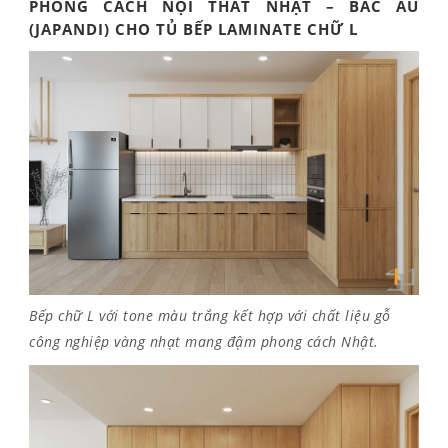
PHONG CÁCH NỘI THẤT NHẬT – BẮC ÂU
(JAPANDI) CHO TỦ BẾP LAMINATE CHỮ L
Bếp chữ L với tone màu trắng kết hợp với chất liệu gỗ
công nghiệp vàng nhạt mang đậm phong cách Nhật.