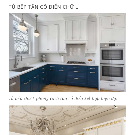
TỦ BẾP TÂN CỔ ĐIỂN CHỮ L
Tủ bếp chữ L phong cách tân cổ điển kết hợp hiện đại