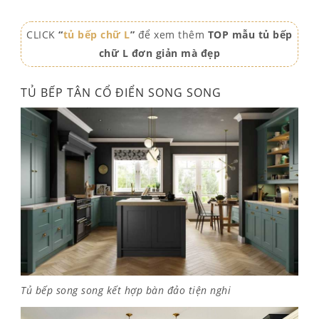
CLICK
“
tủ bếp chữ L
”
để xem thêm
TOP mẫu tủ bếp
chữ L đơn giản mà đẹp
TỦ BẾP TÂN CỔ ĐIỂN SONG SONG
Tủ bếp song song kết hợp bàn đảo tiện nghi