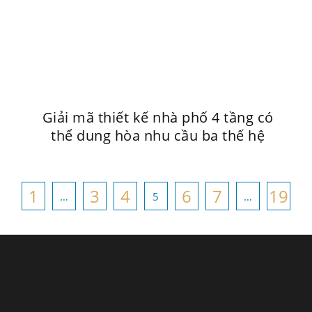
Giải mã thiết kế nhà phố 4 tầng có
thể dung hòa nhu cầu ba thế hệ
1
3
4
6
7
19
…
5
…