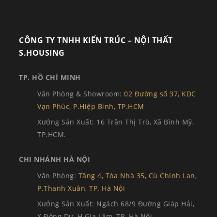
CÔNG TY TNHH KIẾN TRÚC – NỘI THẤT
S.HOUSING
TP. HỒ CHÍ MINH
Văn Phòng & Showroom:
02 Đường số 37, KDC
Vạn Phúc, P.Hiệp Bình, TP.HCM
Xưởng Sản Xuất: 16 Trần Thị Trò, Xã Bình Mỹ,
TP.HCM.
CHI NHÁNH HÀ NỘI
Văn Phòng:
Tầng 4, Tòa Nhà 35, Cù Chính Lan,
P.Thanh Xuân, TP. Hà Nội
Xưởng Sản Xuất: Ngách 68/9 Đường Giáp Hải,
X.Đông Dư, H.Gia Lâm, TP. Hà Nội.