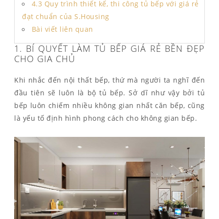
4.3 Quy trình thiết kế, thi công tủ bếp với giá rẻ
đạt chuẩn của S.Housing
Bài viết liên quan
1. BÍ QUYẾT LÀM TỦ BẾP GIÁ RẺ BỀN ĐẸP
CHO GIA CHỦ
Khi nhắc đến nội thất bếp, thứ mà người ta nghĩ đến
đầu tiên sẽ luôn là bộ tủ bếp. Sở dĩ như vậy bởi tủ
bếp luôn chiếm nhiều không gian nhất căn bếp, cũng
là yếu tố định hình phong cách cho không gian bếp.