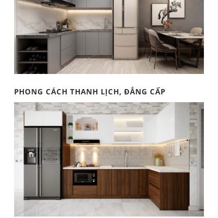
PHONG CÁCH THANH LỊCH, ĐẲNG CẤP