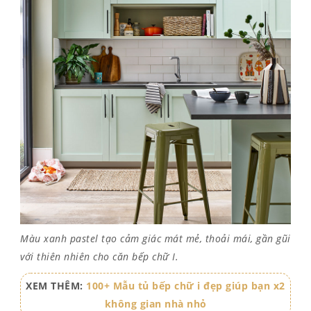
Màu xanh pastel tạo cảm giác mát mẻ, thoải mái, gần gũi
với thiên nhiên cho căn bếp chữ I.
XEM THÊM:
100+ Mẫu tủ bếp chữ i đẹp giúp bạn x2
không gian nhà nhỏ