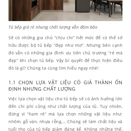
Tủ bếp giá rẻ nhưng chất lượng vẫn đảm bảo
Sẽ có những gia chủ “chịu chi” hết mức để có thể sở
hữu được bộ tủ bếp “đẹp như mơ”. Nhưng bên cạnh
đó vẫn có những gia đình ưu tiên chủ trương “rẻ mà
đẹp” khi chọn tủ bếp. Vậy bí quyết để thực hiện điều
đó là gì? Chúng ta cùng tìm hiểu ngay nhé!
1.1 CHỌN LỰA VẬT LIỆU CÓ GIÁ THÀNH ỔN
ĐỊNH NHƯNG CHẤT LƯỢNG
Việc lựa chọn vật liệu cho tủ bếp sẽ có ảnh hưởng lớn
đến chi phí cũng như chất lượng của tủ. Tuy nhiên,
đừng vì “ham rẻ” mà lựa chọn những vật liệu như:
nhôm, gỗ ván, nhựa rỗng,… Chúng sẽ làm chất liệu và
tuổi thọ của tủ bếp giảm đáng kể. Không những thế,