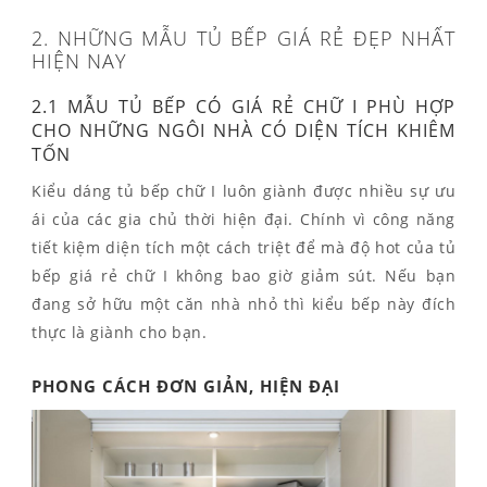
2. NHỮNG MẪU TỦ BẾP GIÁ RẺ ĐẸP NHẤT
HIỆN NAY
2.1 MẪU TỦ BẾP CÓ GIÁ RẺ CHỮ I PHÙ HỢP
CHO NHỮNG NGÔI NHÀ CÓ DIỆN TÍCH KHIÊM
TỐN
Kiểu dáng tủ bếp chữ I luôn giành được nhiều sự ưu
ái của các gia chủ thời hiện đại. Chính vì công năng
tiết kiệm diện tích một cách triệt để mà độ hot của tủ
bếp giá rẻ chữ I không bao giờ giảm sút. Nếu bạn
đang sở hữu một căn nhà nhỏ thì kiểu bếp này đích
thực là giành cho bạn.
PHONG CÁCH ĐƠN GIẢN, HIỆN ĐẠI