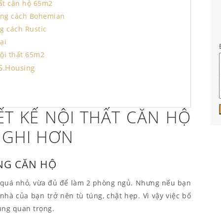
hất căn hộ 65m2
ong cách Bohemian
g cách Rustic
ại
nội thất 65m2
 S.Housing
IẾT KẾ NỘI THẤT CĂN HỘ
NGHI HƠN
NG CĂN HỘ
 quá nhỏ, vừa đủ để làm 2 phòng ngủ. Nhưng nếu bạn
nhà của bạn trở nên tù túng, chật hẹp. Vì vậy việc bố
cùng quan trọng.