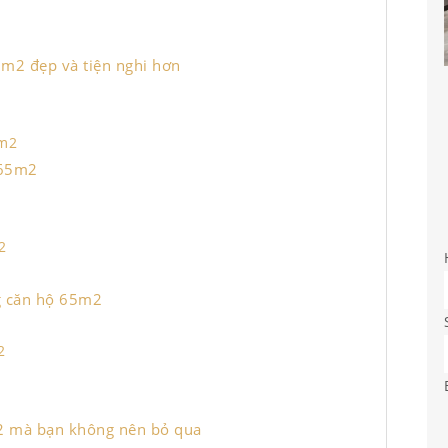
65m2 đẹp và tiện nghi hơn
5m2
 65m2
2
ng căn hộ 65m2
2
m2 mà bạn không nên bỏ qua