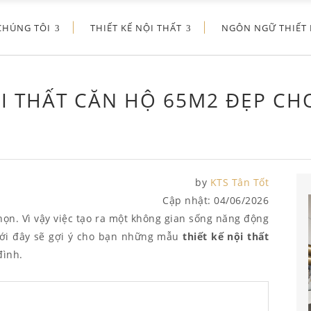
CHÚNG TÔI
THIẾT KẾ NỘI THẤT
NGÔN NGỮ THIẾT 
ỘI THẤT CĂN HỘ 65M2 ĐẸP CH
by
KTS Tân Tốt
Cập nhật:
04/06/2026
ọn. Vì vậy việc tạo ra một không gian sống năng động
dưới đây sẽ gợi ý cho bạn những mẫu
thiết kế nội thất
đình.